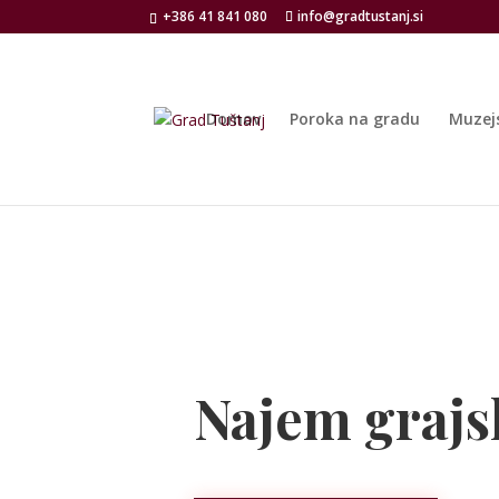
+386 41 841 080
info@gradtustanj.si
Domov
Poroka na gradu
Muzej
Najem grajs