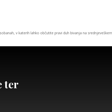
ih sobanah, v katerih lahko občutite pravi duh bivanja na srednjeveške
 ter